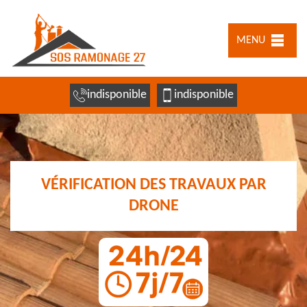
MENU
indisponible
indisponible
VÉRIFICATION DES TRAVAUX PAR
DRONE