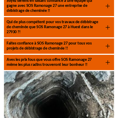
Soyez sereins en faisant confiance à une équipe qui
gagne avec SOS Ramonage 27 une entreprise de
débistrage de cheminée !!
Qui de plus compétent pour vos travaux de débistrage
de cheminée que SOS Ramonage 27 à Huest dans le
27930 ?!
Faites confiance à SOS Ramonage 27 pour tous vos
projets de débistrage de cheminée !!
Aves les prix fous que vous offre SOS Ramonage 27
même les plus radins trouveront leur bonheur !!