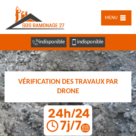
MENU
indisponible
indisponible
VÉRIFICATION DES TRAVAUX PAR
DRONE