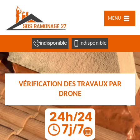
MENU
indisponible
indisponible
VÉRIFICATION DES TRAVAUX PAR
DRONE