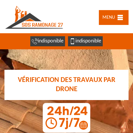
MENU
indisponible
indisponible
VÉRIFICATION DES TRAVAUX PAR
DRONE