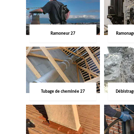
Ramoneur 27
Ramonage
Tubage de cheminée 27
Débistra