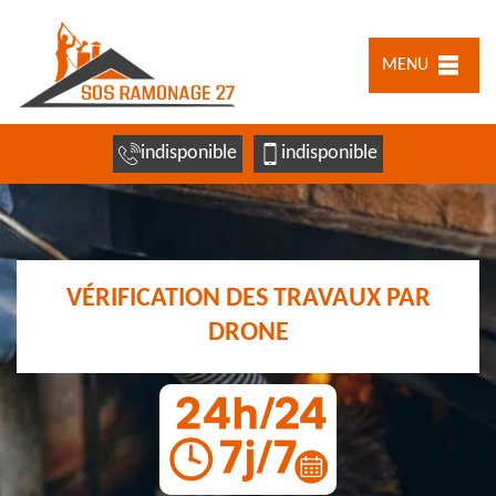
MENU
indisponible
indisponible
VÉRIFICATION DES TRAVAUX PAR
DRONE