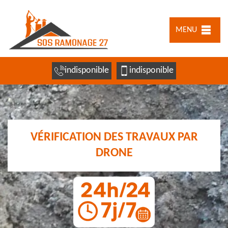
MENU
indisponible
indisponible
VÉRIFICATION DES TRAVAUX PAR
DRONE