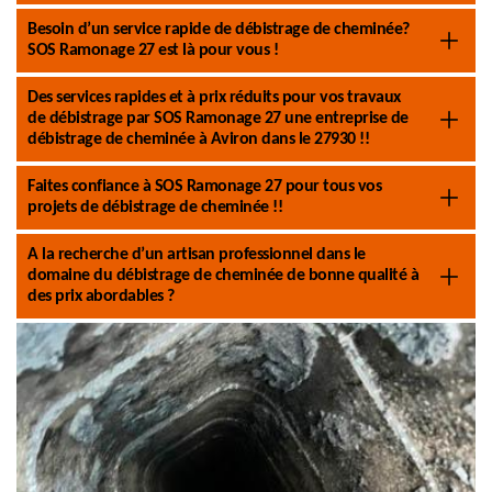
Besoin d’un service rapide de débistrage de cheminée?
SOS Ramonage 27 est là pour vous !
Des services rapides et à prix réduits pour vos travaux
de débistrage par SOS Ramonage 27 une entreprise de
débistrage de cheminée à Aviron dans le 27930 !!
Faites confiance à SOS Ramonage 27 pour tous vos
projets de débistrage de cheminée !!
A la recherche d’un artisan professionnel dans le
domaine du débistrage de cheminée de bonne qualité à
des prix abordables ?