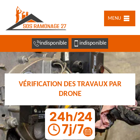
MENU
indisponible
indisponible
VÉRIFICATION DES TRAVAUX PAR
DRONE