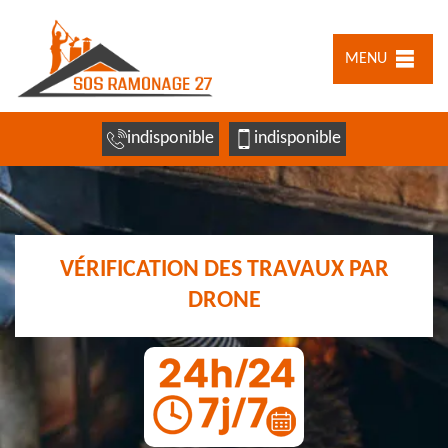
MENU
indisponible
indisponible
VÉRIFICATION DES TRAVAUX PAR
DRONE