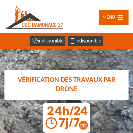
MENU
indisponible
indisponible
VÉRIFICATION DES TRAVAUX PAR
DRONE