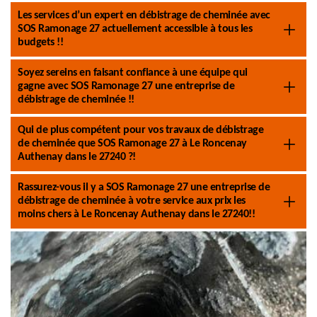
Les services d’un expert en débistrage de cheminée avec
SOS Ramonage 27 actuellement accessible à tous les
budgets !!
Soyez sereins en faisant confiance à une équipe qui
gagne avec SOS Ramonage 27 une entreprise de
débistrage de cheminée !!
Qui de plus compétent pour vos travaux de débistrage
de cheminée que SOS Ramonage 27 à Le Roncenay
Authenay dans le 27240 ?!
Rassurez-vous il y a SOS Ramonage 27 une entreprise de
débistrage de cheminée à votre service aux prix les
moins chers à Le Roncenay Authenay dans le 27240!!