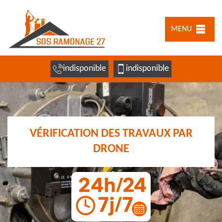
MENU
indisponible
indisponible
VÉRIFICATION DES TRAVAUX PAR
DRONE