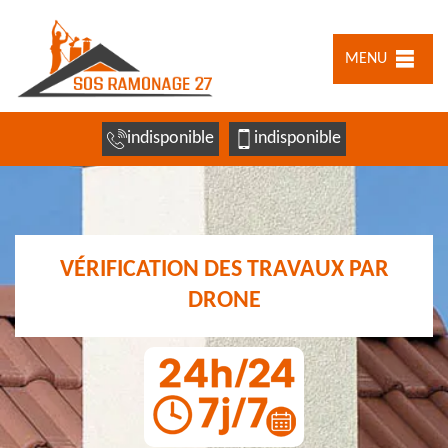
MENU
indisponible
indisponible
VÉRIFICATION DES TRAVAUX PAR
DRONE