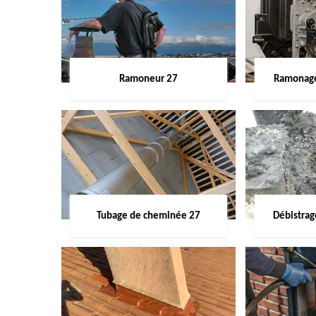
Ramoneur 27
Ramonage
Tubage de cheminée 27
Débistra