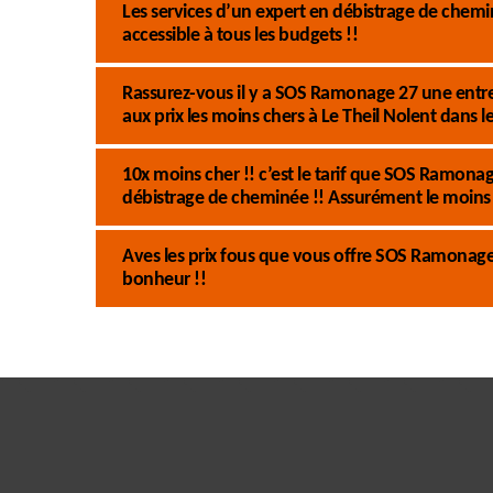
Les services d’un expert en débistrage de che
accessible à tous les budgets !!
Rassurez-vous il y a SOS Ramonage 27 une entre
aux prix les moins chers à Le Theil Nolent dans l
10x moins cher !! c’est le tarif que SOS Ramon
débistrage de cheminée !! Assurément le moins 
Aves les prix fous que vous offre SOS Ramonage
bonheur !!