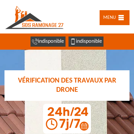
MENU
indisponible
indisponible
VÉRIFICATION DES TRAVAUX PAR
DRONE