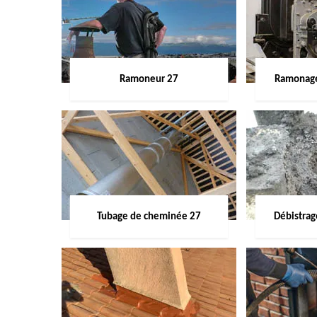
Ramoneur 27
Ramonage
Tubage de cheminée 27
Débistra