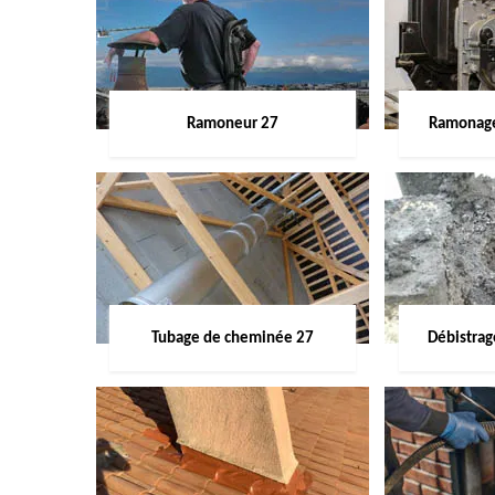
Ramoneur 27
Ramonage
Tubage de cheminée 27
Débistra