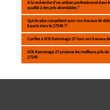
A la recherche d’un artisan professionnel dans
qualité à des prix abordables ?
Qui de plus compétent pour vos travaux de dé
Essarts dans le 27240 ?!
Confiez à SOS Ramonage 27 tous vos travaux de 
SOS Ramonage 27 propose les meilleurs prix de 
27240