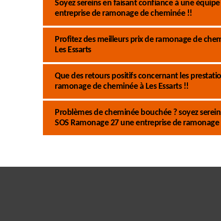
Soyez sereins en faisant confiance à une équi
entreprise de ramonage de cheminée !!
Profitez des meilleurs prix de ramonage de ch
Les Essarts
Que des retours positifs concernant les presta
ramonage de cheminée à Les Essarts !!
Problèmes de cheminée bouchée ? soyez sereins 
SOS Ramonage 27 une entreprise de ramonage 