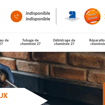
indisponible
indisponible
au de
Tubage de
Débistrage de
Réparatio
27
cheminée 27
cheminée 27
cheminé
AUX