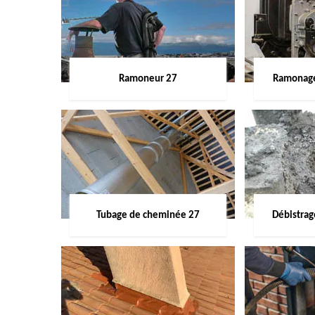
Ramoneur 27
Ramonage
Tubage de cheminée 27
Débistra