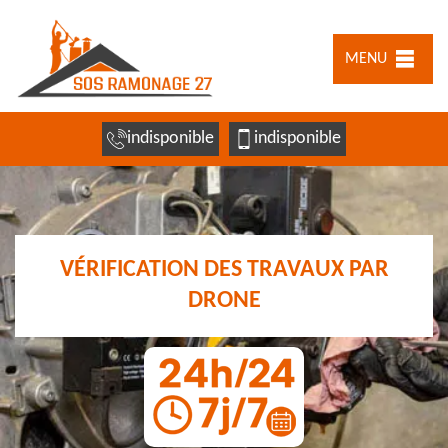
MENU
indisponible
indisponible
VÉRIFICATION DES TRAVAUX PAR
DRONE