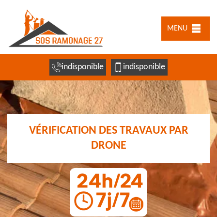
MENU
indisponible
indisponible
VÉRIFICATION DES TRAVAUX PAR
DRONE