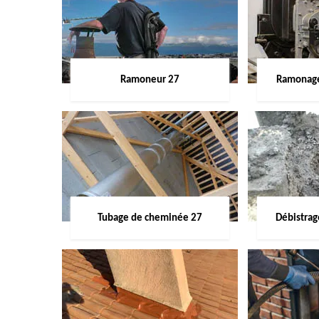
Ramoneur 27
Ramonage
Tubage de cheminée 27
Débistra