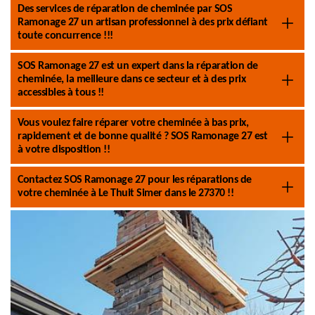
Des services de réparation de cheminée par SOS
Ramonage 27 un artisan professionnel à des prix défiant
toute concurrence !!!
SOS Ramonage 27 est un expert dans la réparation de
cheminée, la meilleure dans ce secteur et à des prix
accessibles à tous !!
Vous voulez faire réparer votre cheminée à bas prix,
rapidement et de bonne qualité ? SOS Ramonage 27 est
à votre disposition !!
Contactez SOS Ramonage 27 pour les réparations de
votre cheminée à Le Thuit Simer dans le 27370 !!