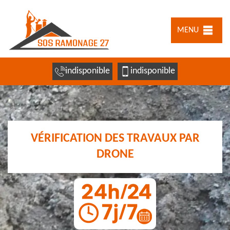
MENU
indisponible
indisponible
VÉRIFICATION DES TRAVAUX PAR
DRONE