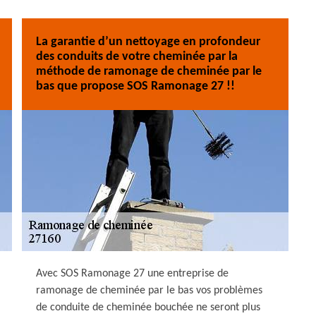
La garantie d’un nettoyage en profondeur
des conduits de votre cheminée par la
méthode de ramonage de cheminée par le
bas que propose SOS Ramonage 27 !!
Avec SOS Ramonage 27 une entreprise de
ramonage de cheminée par le bas vos problèmes
de conduite de cheminée bouchée ne seront plus