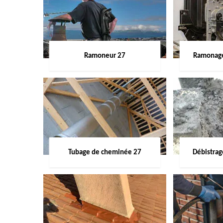
Ramoneur 27
Ramonage
Tubage de cheminée 27
Débistra