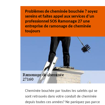
Problèmes de cheminée bouchée ? soyez
sereins et faites appel aux services d’un
professionnel SOS Ramonage 27 une
entreprise de ramonage de cheminée
toujours
Cheminée bouchée par toutes les saletés qui se
sont retrouvés dans votre conduit de cheminée
depuis toutes ces années? Ne paniquez pas parce