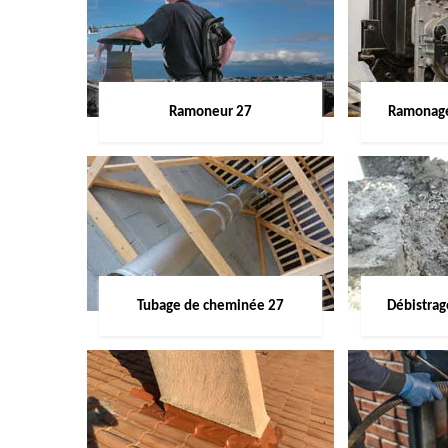
Ramoneur 27
Ramonage
Tubage de cheminée 27
Débistra