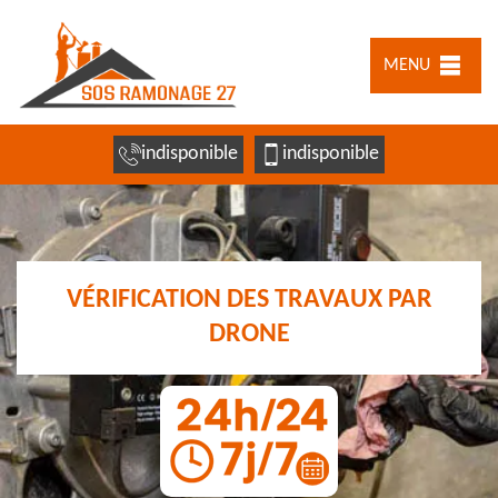
MENU
indisponible
indisponible
VÉRIFICATION DES TRAVAUX PAR
DRONE