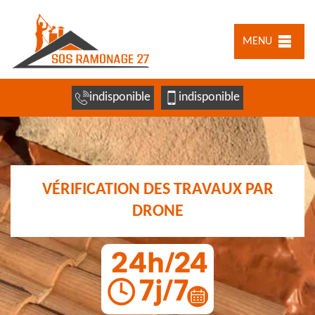
MENU
indisponible
indisponible
VÉRIFICATION DES TRAVAUX PAR
DRONE