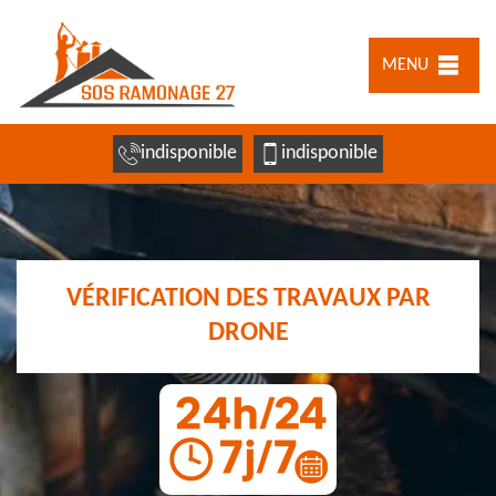
MENU
indisponible
indisponible
VÉRIFICATION DES TRAVAUX PAR
DRONE