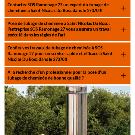
Contactez SOS Ramonage 27 un expert du tubage de
cheminée à Saint Nicolas Du Bosc dans le 27370!!!
Pose de tubage de cheminée à Saint Nicolas Du Bosc :
l’entreprise SOS Ramonage 27 vous assurera un travail
exécuté dans les règles de l’art
Confiez vos travaux de tubage de cheminée à SOS
Ramonage 27 pour un service rapide et efficace à Saint
Nicolas Du Bosc dans le 27370!!
A la recherche d’un professionnel pour la pose d’un
tubage de cheminée de bonne qualité ?