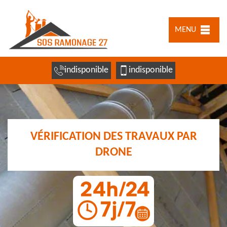
MENU
indisponible
indisponible
VÉRIFICATION DES TRAVAUX PAR
DRONE