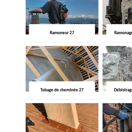
Ramoneur 27
Ramonage
Tubage de cheminée 27
Débistra