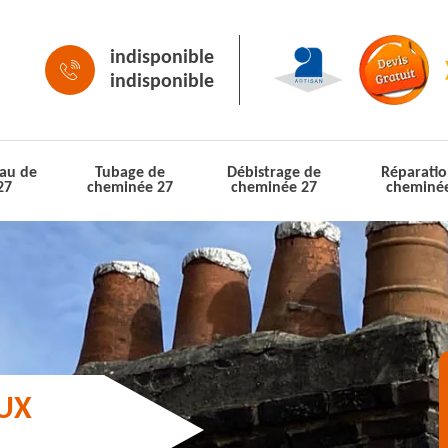
indisponible
indisponible
au de
Tubage de
Débistrage de
Réparatio
27
cheminée 27
cheminée 27
cheminé
AUX