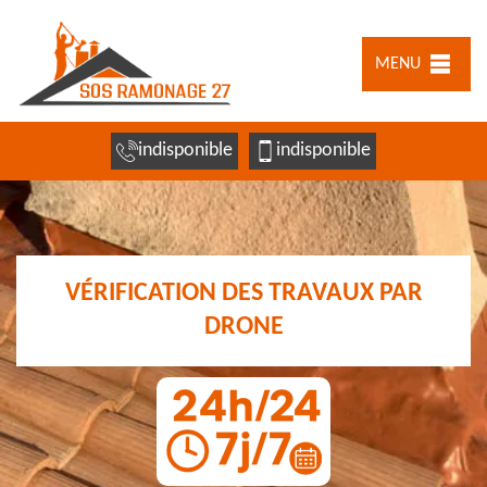
MENU
indisponible
indisponible
VÉRIFICATION DES TRAVAUX PAR
DRONE