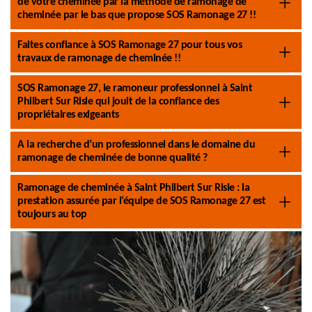
de votre cheminée par la méthode de ramonage de
cheminée par le bas que propose SOS Ramonage 27 !!
Faites confiance à SOS Ramonage 27 pour tous vos
travaux de ramonage de cheminée !!
SOS Ramonage 27, le ramoneur professionnel à Saint
Philbert Sur Risle qui jouit de la confiance des
propriétaires exigeants
A la recherche d’un professionnel dans le domaine du
ramonage de cheminée de bonne qualité ?
Ramonage de cheminée à Saint Philbert Sur Risle : la
prestation assurée par l’équipe de SOS Ramonage 27 est
toujours au top