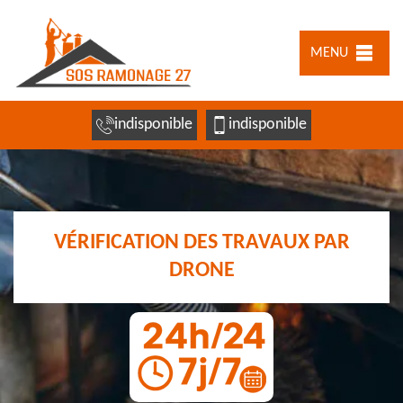
MENU
indisponible
indisponible
VÉRIFICATION DES TRAVAUX PAR
DRONE