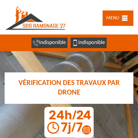
MENU
indisponible
indisponible
VÉRIFICATION DES TRAVAUX PAR
DRONE